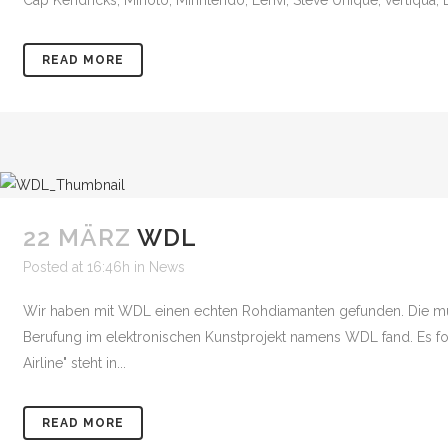
Cap Kendricks, Minoto, Minhtendo, Lehvi, Steve Unique, vertiqua, 
READ MORE
22 MÄRZ
WDL
Posted at 16:46h
in
News
Wir haben mit WDL einen echten Rohdiamanten gefunden. Die musik
Berufung im elektronischen Kunstprojekt namens WDL fand. Es f
Airline" steht in...
READ MORE