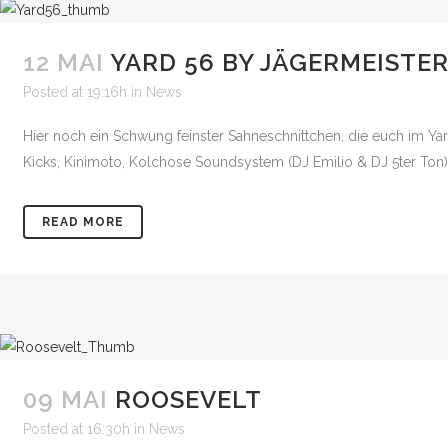
12 MAI
YARD 56 BY JÄGERMEISTE
Posted at 19:16h
in
News
Hier noch ein Schwung feinster Sahneschnittchen, die euch im Ya
Kicks, Kinimoto, Kolchose Soundsystem (DJ Emilio & DJ 5ter Ton), 
READ MORE
09 MAI
ROOSEVELT
Posted at 16:30h
in
News