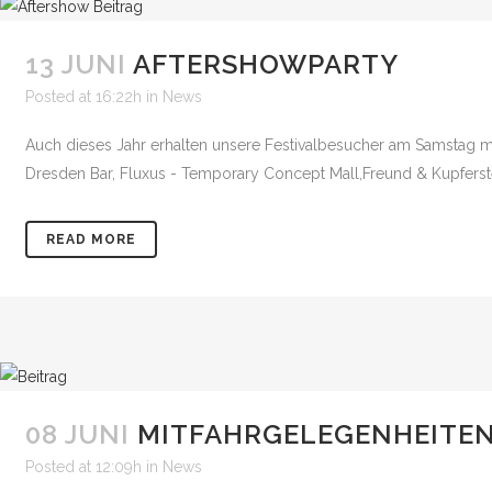
13 JUNI
AFTERSHOWPARTY
Posted at 16:22h
in
News
Auch dieses Jahr erhalten unsere Festivalbesucher am Samstag mit 
Dresden Bar, Fluxus - Temporary Concept Mall,Freund & Kupferstec
READ MORE
08 JUNI
MITFAHRGELEGENHEITE
Posted at 12:09h
in
News