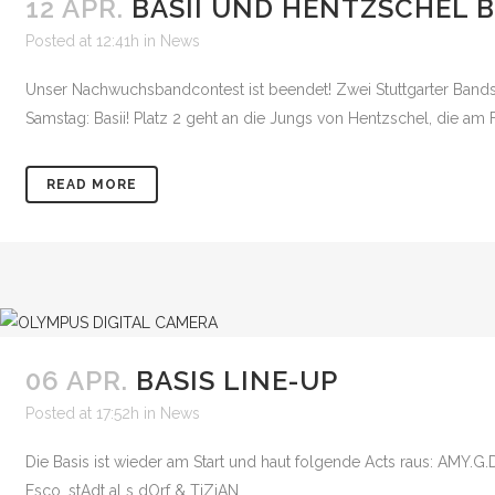
12 APR.
BASII UND HENTZSCHEL B
Posted at 12:41h
in
News
Unser Nachwuchsbandcontest ist beendet! Zwei Stuttgarter Bands 
Samstag: Basii! Platz 2 geht an die Jungs von Hentzschel, die am
READ MORE
06 APR.
BASIS LINE-UP
Posted at 17:52h
in
News
Die Basis ist wieder am Start und haut folgende Acts raus: AMY.
Esco, stAdt aLs dOrf & TiZiAN....