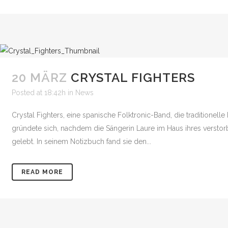
20 MÄRZ
CRYSTAL FIGHTERS
Posted at 18:42h
in
News
Crystal Fighters, eine spanische Folktronic-Band, die traditione
gründete sich, nachdem die Sängerin Laure im Haus ihres versto
gelebt. In seinem Notizbuch fand sie den...
READ MORE
Fragen und Kommentar
info@stuttgartfestival.de
Booking / Bandanfrage
booking@stuttgartfestiv