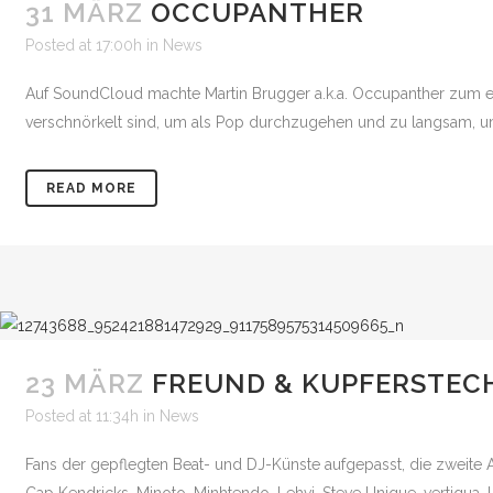
31 MÄRZ
OCCUPANTHER
Posted at 17:00h
in
News
Auf SoundCloud machte Martin Brugger a.k.a. Occupanther zum ers
verschnörkelt sind, um als Pop durchzugehen und zu langsam, um
READ MORE
23 MÄRZ
FREUND & KUPFERSTECH
Posted at 11:34h
in
News
Fans der gepflegten Beat- und DJ-Künste aufgepasst, die zweite Ac