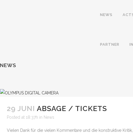
NEWS
ACT
PARTNER
I
NEWS
29 JUNI
ABSAGE / TICKETS
Posted at 18:37h
in
News
Vielen Dank für die vielen Kommentare und die konstruktive Kritik