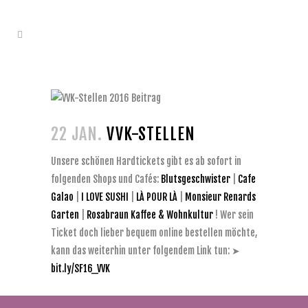
22 JAN.
VVK-STELLEN
Unsere schönen Hardtickets gibt es ab sofort in
folgenden Shops und Cafés:
Blutsgeschwister
|
Cafe
Galao
|
I LOVE SUSHI
|
LÀ POUR LÀ
|
Monsieur Renards
Garten
|
Rosabraun Kaffee & Wohnkultur
! Wer sein
Ticket doch lieber bequem online bestellen möchte,
kann das weiterhin unter folgendem Link tun: ➤
bit.ly/SF16_VVK