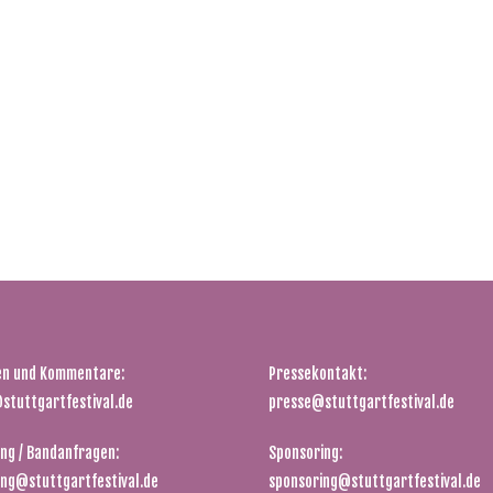
en und Kommentare:
Pressekontakt:
stuttgartfestival.de
presse@stuttgartfestival.de
ng / Bandanfragen:
Sponsoring:
ing@stuttgartfestival.de
sponsoring@stuttgartfestival.de