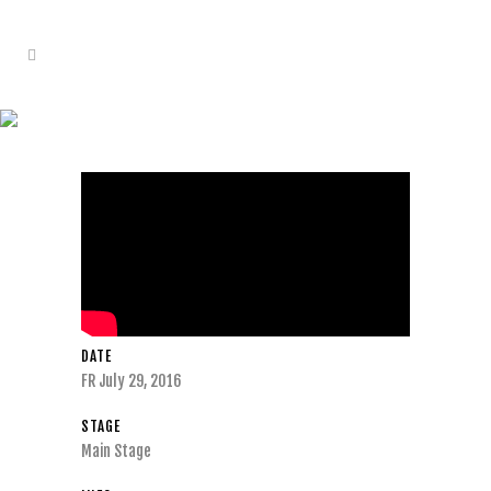
GLASS ANIMALS
DATE
FR July 29, 2016
STAGE
Main Stage