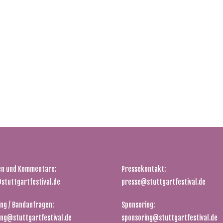
en und Kommentare:
Pressekontakt:
stuttgartfestival.de
presse@stuttgartfestival.de
ng / Bandanfragen:
Sponsoring:
ing@stuttgartfestival.de
sponsoring@stuttgartfestival.de