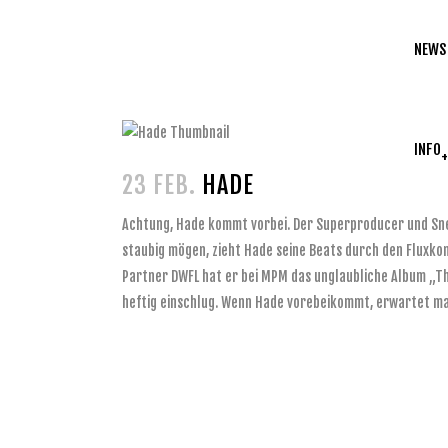
NEWS
INFO
23 FEB.
HADE
Achtung, Hade kommt vorbei. Der Superproducer und Snea
staubig mögen, zieht Hade seine Beats durch den Fluxk
Partner DWFL hat er bei MPM das unglaubliche Album „Th
heftig einschlug. Wenn Hade vorebeikommt, erwartet man