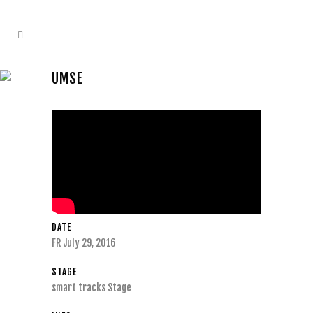
UMSE
DATE
FR July 29, 2016
STAGE
smart tracks Stage