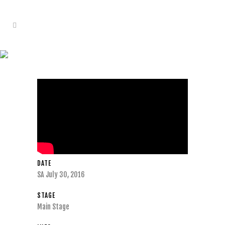
MULE & MAN (KID SIMIUS &
BONAPARTE)
DATE
SA July 30, 2016
STAGE
Main Stage