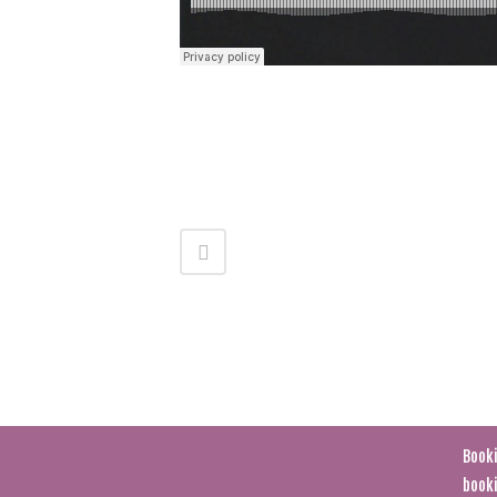
Frag
info@
Booki
book