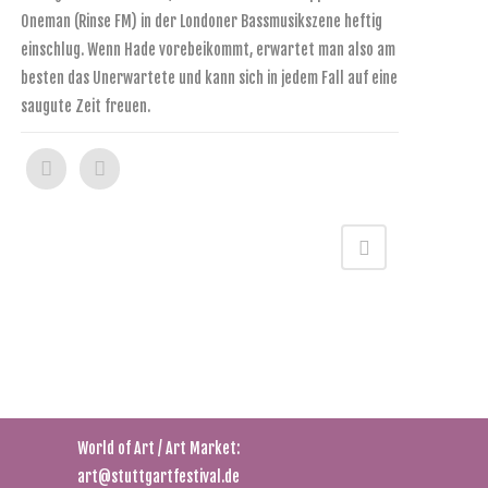
Oneman (Rinse FM) in der Londoner Bassmusikszene heftig
einschlug. Wenn Hade vorebeikommt, erwartet man also am
besten das Unerwartete und kann sich in jedem Fall auf eine
saugute Zeit freuen.
Food:
food@stuttgartfestival.de
World of Art / Art Market:
art@stuttgartfestival.de