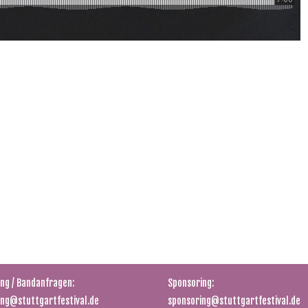
en und Kommentare:
Pressekontakt:
stuttgartfestival.de
presse@stuttgartfestival.de
ng / Bandanfragen:
Sponsoring:
ing@stuttgartfestival.de
sponsoring@stuttgartfestival.de