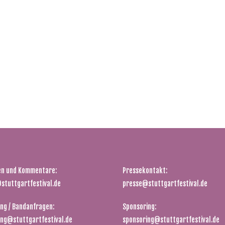
en und Kommentare:
Pressekontakt:
stuttgartfestival.de
presse@stuttgartfestival.de
ng / Bandanfragen:
Sponsoring:
ing@stuttgartfestival.de
sponsoring@stuttgartfestival.de